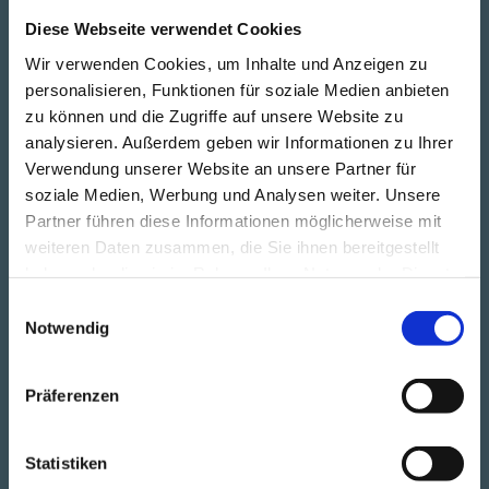
Diese Webseite verwendet Cookies
Wir verwenden Cookies, um Inhalte und Anzeigen zu
Ein Kommentar zu „Hello world!“
personalisieren, Funktionen für soziale Medien anbieten
zu können und die Zugriffe auf unsere Website zu
analysieren. Außerdem geben wir Informationen zu Ihrer
Verwendung unserer Website an unsere Partner für
A WordPress Commenter
soziale Medien, Werbung und Analysen weiter. Unsere
September 10, 2024
Partner führen diese Informationen möglicherweise mit
Hi, this is a comment.
weiteren Daten zusammen, die Sie ihnen bereitgestellt
To get started with moderating, editing, and deleting
haben oder die sie im Rahmen Ihrer Nutzung der Dienste
comments, please visit the Comments screen in the
gesammelt haben.
Einwilligungsauswahl
dashboard.
Notwendig
Commenter avatars come from
Gravatar
.
Antworten
Präferenzen
Schreibe einen Kommentar
Statistiken
Deine E-Mail-Adresse wird nicht veröffentlicht.
Erforderliche
Felder sind mit
*
markiert